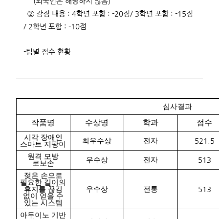
(외국인은 해당하지 않음)
② 감점 내용 : 4학년 포함 : -20점/ 3학년 포함 : -15점
/ 2학년 포함 : -10점
-팀별 점수 현황
심사결과
작품명
수상명
학과
점수
시각 장애인
최우수상
전자
521.5
스마트 지팡이
원격 모방
우수상
전자
513
로보손
젖은 손으로
필요한 길이의
휴지를 끊김
우수상
전통
513
없이 얻을 수
있는 시스템
아두이노 기반