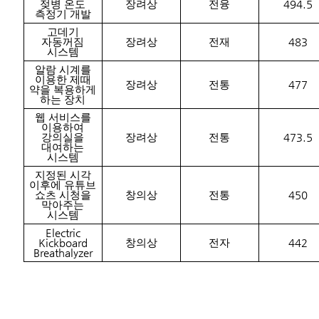
젖병 온도
장려상
전융
494.5
측정기 개발
고데기
자동꺼짐
장려상
전재
483
시스템
알람 시계를
이용한 제때
장려상
전통
477
약을 복용하게
하는 장치
웹 서비스를
이용하여
강의실을
장려상
전통
473.5
대여하는
시스템
지정된 시각
이후에 유튜브
쇼츠 시청을
창의상
전통
450
막아주는
시스템
Electric
Kickboard
창의상
전자
442
Breathalyzer